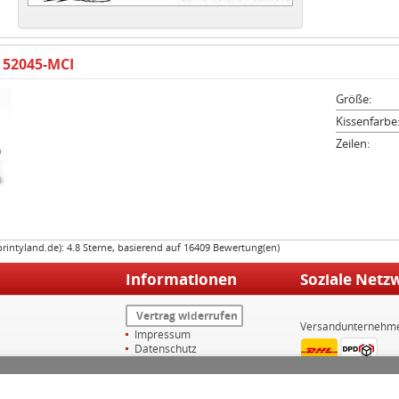
 52045-MCI
Größe:
Kissenfarbe
Zeilen:
printyland.de
):
4.8
Sterne, basierend auf
16409
Bewertung(en)
Informationen
Soziale Netz
Vertrag widerrufen
Versandunternehm
Impressum
Datenschutz
Widerrufsrecht
AGB
Versand & Zahlungsarten