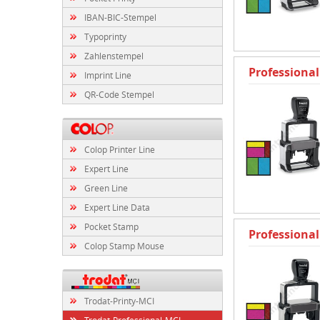
IBAN-BIC-Stempel
Typoprinty
Zahlenstempel
Professional
Imprint Line
QR-Code Stempel
Colop Printer Line
Expert Line
Green Line
Expert Line Data
Pocket Stamp
Professional
Colop Stamp Mouse
Trodat-Printy-MCI
Trodat-Professional-MCI