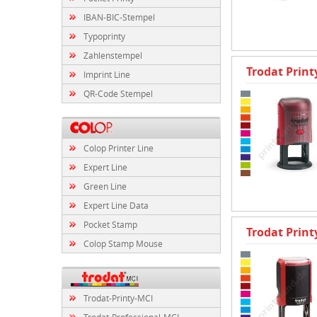
IBAN-BIC-Stempel
Typoprinty
Zahlenstempel
Trodat Prin
Imprint Line
QR-Code Stempel
Colop Printer Line
Expert Line
Green Line
Expert Line Data
Pocket Stamp
Trodat Prin
Colop Stamp Mouse
Trodat-Printy-MCI
Trodat-Professional-MCI