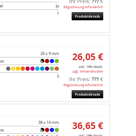
Ihr Preis:
???
€
l:
Ja
Registrierung erforderlich
:
1
Produktdetails
26,05 €
26 x 9 mm
be:
inkl. 19% MwSt.
:
zzgl. Versandkosten
3
Ihr Preis:
???
€
Registrierung erforderlich
Produktdetails
36,65 €
38 x 14 mm
be:
inkl. 19% MwSt.