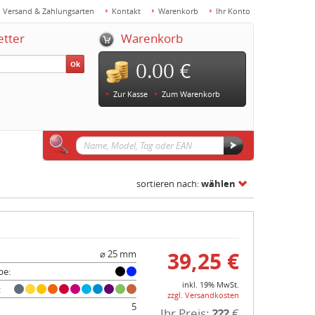
Versand & Zahlungsarten
Kontakt
Warenkorb
Ihr Konto
etter
Warenkorb
0.00 €
Ok
Zur Kasse
Zum Warenkorb
sortieren nach:
wählen
39,25 €
⌀ 25 mm
be:
inkl. 19% MwSt.
:
zzgl. Versandkosten
5
Ihr Preis:
???
€