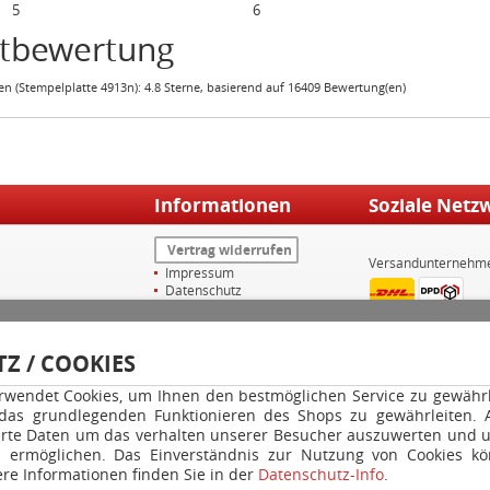
5
6
ktbewertung
n (
Stempelplatte 4913n
):
4.8
Sterne, basierend auf
16409
Bewertung(en)
Informationen
Soziale Netz
Vertrag widerrufen
Versandunternehm
Impressum
Datenschutz
Widerrufsrecht
AGB
Versand & Zahlungsarten
Z / COOKIES
Kontakt
Ihr Konto
rwendet Cookies, um Ihnen den bestmöglichen Service zu gewährle
Warenkorb
GPSR
 das grundlegenden Funktionieren des Shops zu gewährleiten.
rte Daten um das verhalten unserer Besucher auszuwerten und u
u ermöglichen. Das Einverständnis zur Nutzung von Cookies kö
re Informationen finden Sie in der
Datenschutz-Info
.