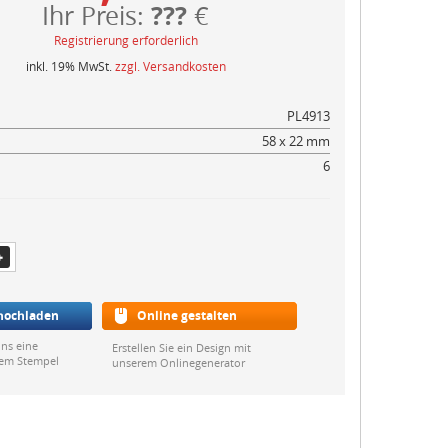
???
Ihr Preis:
€
Registrierung erforderlich
inkl. 19% MwSt.
zzgl. Versandkosten
PL4913
58 x 22 mm
6
 hochladen
Online gestalten
ns eine
Erstellen Sie ein Design mit
rem Stempel
unserem Onlinegenerator