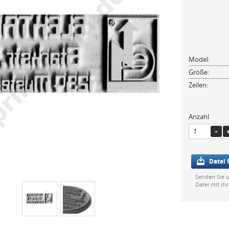
Model:
Größe:
Zeilen:
Anzahl
Datei
Senden Sie u
Datei mit ih