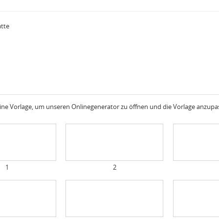
atte
 eine Vorlage, um unseren Onlinegenerator zu öffnen und die Vorlage anzup
1
2