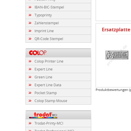
IBAN-BIC-Stempel
Typoprinty
Zahlenstempel
Ersatzplatte
Imprint Line
QR-Code Stempel
Colop Printer Line
Expert Line
Green Line
Expert Line Data
Produktbewertungen (
Pocket Stamp
Colop Stamp Mouse
Trodat-Printy-MCI
Trodat-Professional-MCI