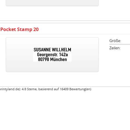
 Pocket Stamp 20
Größe:
Zeilen:
printyland.de
):
4.8
Sterne, basierend auf
16409
Bewertung(en)